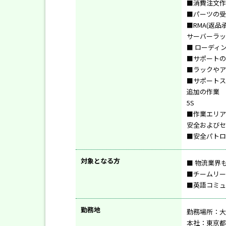
■消費注文作
■パーツの受
■RMA(返
サーバーラッ
■ ローディ
■サポートの
■ラックやア
■サポートス
追加の作業
5S
■作業エリア
安全およびセ
■安全パトロ
対象となる方
■ 物流業界
■チームリー
■英語コミュ
勤務地
勤務場所：大
本社：東京都