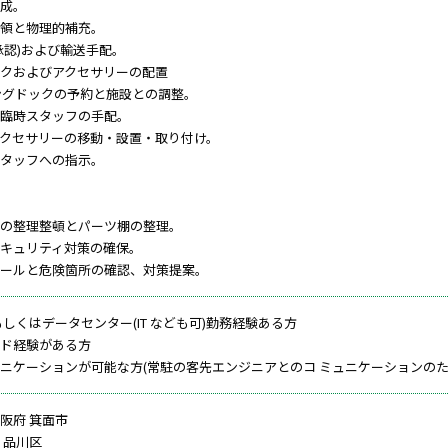
成。
領と物理的補充。
品承認)および輸送手配。
クおよびアクセサリーの配置
ングドックの予約と施設との調整。
臨時スタッフの手配。
クセサリーの移動・設置・取り付け。
タッフへの指示。
の整理整頓とパーツ棚の整理。
キュリティ対策の確保。
ールと危険箇所の確認、対策提案。
もしくはデータセンター(IT なども可)勤務経験ある方
ド経験がある方
ニケーションが可能な方(常駐の客先エンジニアとのコ ミュニケーションのた
阪府 箕面市
 品川区