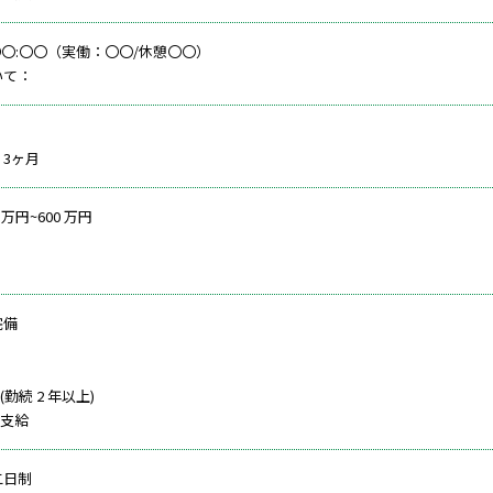
 〇〇:〇〇（実働：〇〇/休憩〇〇）
いて：
：3ヶ月
 万円~600 万円
完備
勤続 2 年以上)
支給
二日制