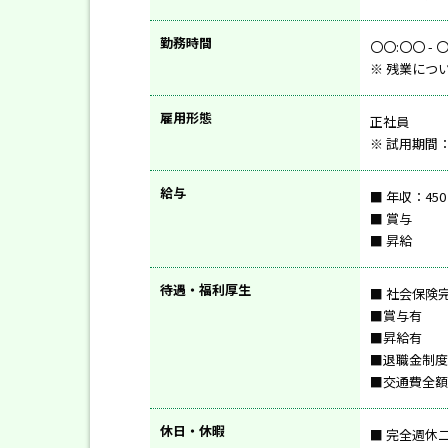
勤務時間
〇〇:〇〇 -
※ 残業につ
雇用形態
正社員
※ 試用期間
給与
■ 年収：450
■ 賞与
■ 昇給
待遇・福利厚生
■ 社会保険
■賞与有
■昇給有
■退職金制度(
■交通費全額
休日・休暇
■ 完全週休