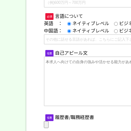
言語について
必須
英語 ：
ネイティブレベル
ビジ
中国語：
ネイティブレベル
ビジ
自己アピール文
任意
履歴書/職務経歴書
任意