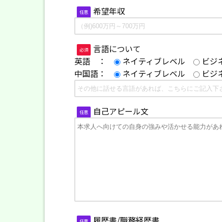
希望年収
任意
言語について
必須
英語 ：
ネイティブレベル
ビジ
中国語：
ネイティブレベル
ビジ
自己アピール文
任意
履歴書/職務経歴書
任意