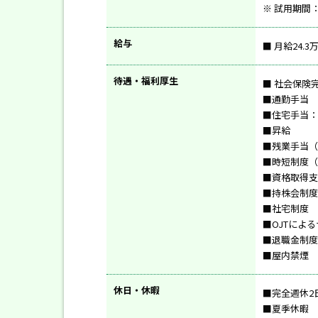
※ 試用期間
給与
■ 月給24.
待遇・福利厚生
■ 社会保険
■通勤手当
■住宅手当：
■昇給
■残業手当（
■時短制度（
■資格取得支
■持株会制度
■社宅制度
■OJTによ
■退職金制度
■屋内禁煙
休日・休暇
■完全週休2
■夏季休暇