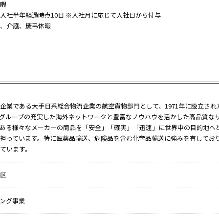
暇
入社半年経過時点10日 ※入社月に応じて入社日から付与
、介護、慶弔休暇
企業である大手日系総合物流企業の航空貨物部門として、1971年に設立され
グループの充実した海外ネットワークと豊富なノウハウを活かした高品質な
ある様々なメーカーの商品を「安全」「確実」「迅速」に世界中の目的地へ
担っています。特に医薬品輸送、危険品を含む化学品輸送に強みを有してお
ています。
区
ング事業