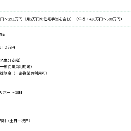
：
3万円～29.1万円（月2万円の住宅手当を含む）（年収：410万円～500万円）
完備
月２万円
発生分支給）
一部従業員利用可）
援制度（一部従業員利用可）
るサポート体制
日制（土日＋祝日）