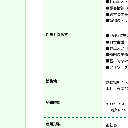
■社内のオペ
■顧客情報の
■顧客との長
■貨物のトラ
対象となる方
■ 物流/貿
■日常会話レ
■輸出入プロ
■部門の業務
■基本的なMS
■フォワーダ
勤務地
勤務場所：大
本社：東京都
勤務時間
9:00～17:
※ 残業につ
雇用形態
正社員