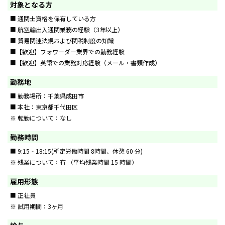
対象となる方
■ 通関士資格を保有している方
■ 航空輸出入通関業務の経験（3年以上）
■ 貿易関連法規および関税制度の知識
■【歓迎】フォワーダー業界での勤務経験
■【歓迎】英語での業務対応経験（メール・書類作成）
勤務地
■ 勤務場所：千葉県成田市
■ 本社：東京都千代田区
※ 転勤について：なし
勤務時間
■ 9:15‐18:15(所定労働時間 8時間、休憩 60 分)
※ 残業について：有 （平均残業時間 15 時間）
雇用形態
■ 正社員
※ 試用期間：3ヶ月