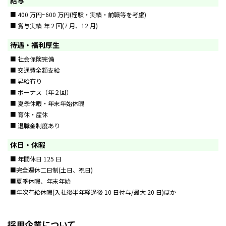
給与
■ 400 万円~600 万円(経験・実績・前職等を考慮)
■ 賞与実績 年 2 回(7 月、12 月)
待遇・福利厚生
■ 社会保険完備
■ 交通費全額支給
■ 昇給有り
■ ボーナス（年２回）
■ 夏季休暇・年末年始休暇
■ 育休・産休
■ 退職金制度あり
休日・休暇
■ 年間休日 125 日
■完全週休二日制(土日、祝日)
■夏季休暇、年末年始
■年次有給休暇(入社後半年経過後 10 日付与/最大 20 日)ほか
採用企業について