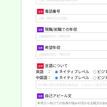
電話番号
必須
現職/前職での年収
任意
希望年収
任意
言語について
必須
英語 ：
ネイティブレベル
ビジ
中国語：
ネイティブレベル
ビジ
自己アピール文
任意