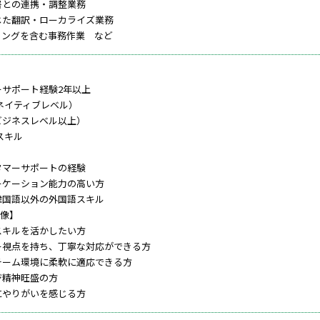
署との連携・調整業務
じた翻訳・ローカライズ業務
ィングを含む事務作業 など
ーサポート経験2年以上
（ネイティブレベル）
ビジネスレベル以上）
スキル
タマーサポートの経験
ーケーション能力の高い方
韓国語以外の外国語スキル
像】
スキルを活かしたい方
ー視点を持ち、丁寧な対応ができる方
チーム環境に柔軟に適応できる方
ジ精神旺盛の方
にやりがいを感じる方