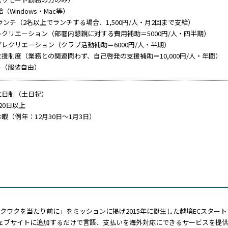
（Windows・Mac等）
eランチ（2名以上でランチする場合、1,500円/人・月2回まで支給）
レクリエーション（部署内懇親に対する費用補助＝5000円/人・四半期）
ブレクリエーション（クラブ活動補助＝6000円/人・半期）
支援制度（業務との関連問わず、自己啓発の支援補助＝10,000円/人・年間）
ル（服装自由）
二日制（土日祝）
20日以上
暇（例年：12月30日～1月3日）
クワクを当たり前に」をミッションに掲げ2015年に誕生した越境ECスター
ェブサイトに追加するだけで言語、支払いを海外対応にできるサービスを提