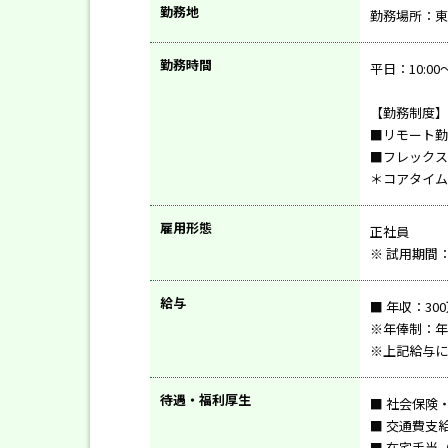
勤務地
勤務場所：東
勤務時間
平日：10:00～
【勤務制度】
■リモート勤
■フレックス
＊コアタイムあり
雇用形態
正社員
※ 試用期間
給与
■ 年収：300
※年俸制：年
※上記給与に
待遇・福利厚生
■ 社会保険
■ 交通費支
■ 在宅手当