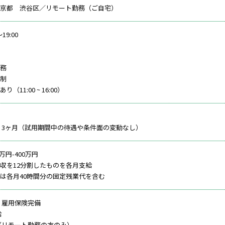
京都 渋谷区／リモート勤務（ご自宅）
19:00
務
制
（11:00 ~ 16:00）
：3ヶ月（試用期間中の待遇や条件面の変動なし）
万円-400万円
収を12分割したものを各月支給
は各月40時間分の固定残業代を含む
・雇用保険完備
給
（リモート勤務の方のみ）