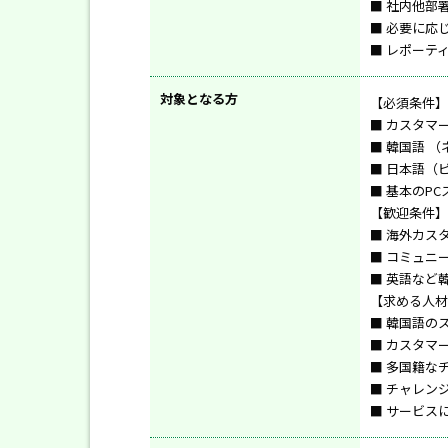
■ 社内他部
■ 必要に応
■ レポーテ
対象となる方
【必須条件】
■ カスタマ
■ 韓国語 
■ 日本語（
■ 基本のPC
【歓迎条件】
■ 海外カス
■ コミュニ
■ 英語など
【求める人材
■ 韓国語の
■ カスタマ
■ 多国籍な
■ チャレン
■ サービス