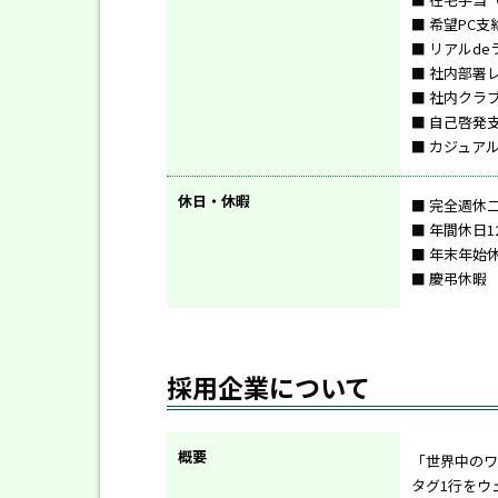
■ 希望PC支給
■ リアルd
■ 社内部署
■ 社内クラ
■ 自己啓発
■ カジュア
休日・休暇
■ 完全週休
■ 年間休日1
■ 年末年始休
■ 慶弔休暇
採用企業について
概要
「世界中のワ
タグ1行をウ