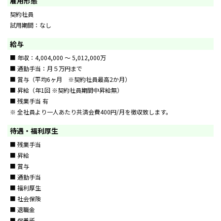
雇用形態
契約社員
試用期間：なし
給与
■ 年収：4,004,000 ～ 5,012,000万
■ 通勤手当：月５万円まで
■ 賞与（平均6ヶ月 ※契約社員最高2か月）
■ 昇給（年1回 ※契約社員期間中昇給無）
■ 残業手当 有
※ 全社員より一人あたり共済会費400円/月を徴収致します。
待遇・福利厚生
■ 残業手当
■ 昇給
■ 賞与
■ 通勤手当
■ 福利厚生
■ 社会保険
■ 退職金
■ 保養所