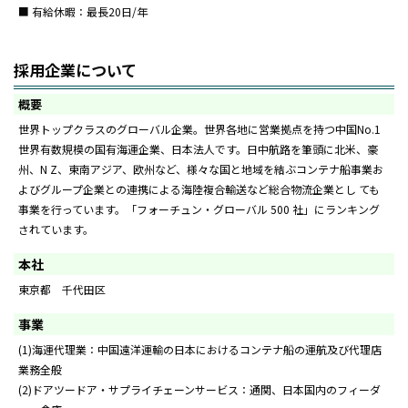
■ 有給休暇：最長20日/年
採用企業について
概要
世界トップクラスのグローバル企業。世界各地に営業拠点を持つ中国No.1
世界有数規模の国有海運企業、日本法人です。日中航路を筆頭に北米、豪
州、N Z、東南アジア、欧州など、様々な国と地域を結ぶコンテナ船事業お
よびグループ企業との連携による海陸複合輸送など総合物流企業とし ても
事業を行っています。「フォーチュン・グローバル 500 社」にランキング
されています。
本社
東京都 千代田区
事業
(1)海運代理業：中国遠洋運輸の日本におけるコンテナ船の運航及び代理店
業務全般
(2)ドアツードア・サプライチェーンサービス：通関、日本国内のフィーダ