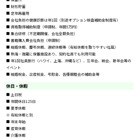
■ 財形貯蓄
■ 定年再雇用
■ 会社負担の健康診断は年1回（別途オプション検査補助金制度有）
■ 資格取得補助制度（申請制、年間5万円）
■ 集合研修（不定期開催、会社全額負担）
■ 書籍購入費会社負担（申請制）
■ 結婚休暇、慶弔休暇、連続休暇等（有給休暇を取りやすい社風）
■ 熱海・強羅に保養施設あり、契約社員でも利用可能
■ 年1回社員旅行（ハワイ、上海、沖縄など）、忘年会、納会、新年会等の
イベント
■ 結婚祝金、出産祝金、弔慰金、各種親睦会の補助金等
休日・休暇
■ 土日祝
■ 年間休日125日
■ 夏季休暇
※ 有給休暇と別
■ 年末年始
■ 産育休暇
■ 介護休暇