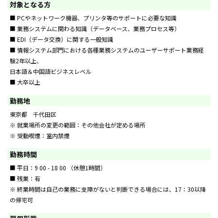
対象となる方
■ PCやネットワーク機器、プリンタ等のサポートに必要な知識
■ 業務システムに関わる知識（データベース、業務プロセス等）
■ EDI（データ交換）に関する一般知識
■ 情報システム部門における各種業務システムのユーザーサポート業務経
験2年以上、
日本語＆中国語ビジネスレベル
■ 大卒以上
勤務地
東京都 千代田区
※ 就業場所の変更の範囲：その他会社が定める場所
※ 受動喫煙：室内禁煙
勤務時間
■ 平日：9 00 - 18 00 （休憩1時間）
■ 残業：有
※ 終業時間は自己の業務に支障がないと判断できる場合には、17：30以降
の帰宅可