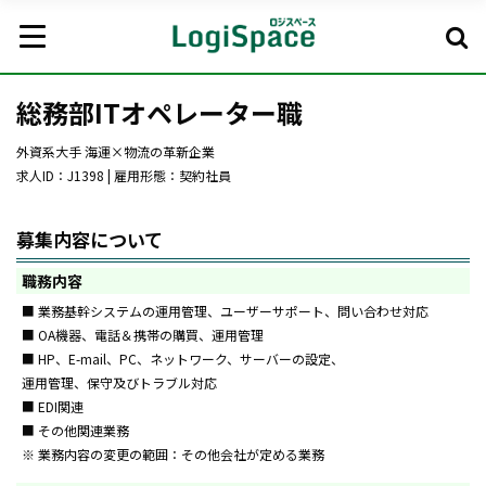
総務部ITオペレーター職
外資系大手 海運×物流の革新企業
求人ID：J1398 | 雇用形態：契約社員
募集内容について
職務内容
■ 業務基幹システムの運用管理、ユーザーサポート、問い合わせ対応
■ OA機器、電話＆携帯の購買、運用管理
■ HP、E-mail、PC、ネットワーク、サーバーの設定、
運用管理、保守及びトラブル対応
■ EDI関連
■ その他関連業務
※ 業務内容の変更の範囲：その他会社が定める業務