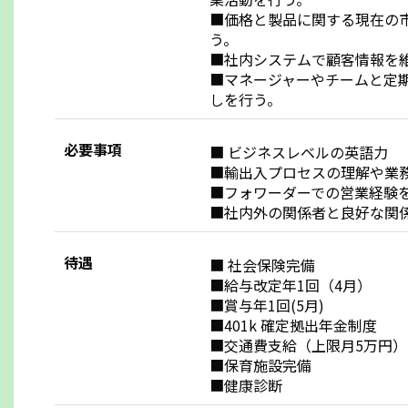
■価格と製品に関する現在の
う。
■社内システムで顧客情報を
■マネージャーやチームと定
しを行う。
必要事項
■ ビジネスレベルの英語力
■輸出入プロセスの理解や業
■フォワーダーでの営業経験
■社内外の関係者と良好な関
待遇
■ 社会保険完備
■給与改定年1回（4月）
■賞与年1回(5月)
■401k 確定拠出年金制度
■交通費支給（上限月5万円）
■保育施設完備
■健康診断