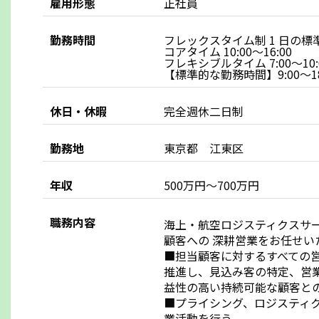
雇用形態
正社員
勤務時間
フレックスタイム制 1 日の標準労
コアタイム 10:00～16:00
フレキシブルタイム 7:00～10:00
【標準的な勤務時間】9:00～18
休日・休暇
完全週休二日制
勤務地
東京都 江東区
年収
500万円～700万円
職務内容
海上・航空ロジスティクスサ
顧客への 深耕営業をお任せい
■担当顧客に対するすべての
推進し、見込み客の特定、営
益性の高い持続可能な顧客と
■プライシング、ロジスティ
業活動を行う。