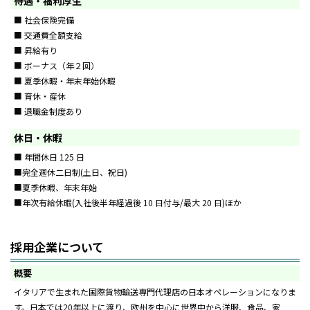
待遇・福利厚生
■ 社会保険完備
■ 交通費全額支給
■ 昇給有り
■ ボーナス（年２回）
■ 夏季休暇・年末年始休暇
■ 育休・産休
■ 退職金制度あり
休日・休暇
■ 年間休日 125 日
■完全週休二日制(土日、祝日)
■夏季休暇、年末年始
■年次有給休暇(入社後半年経過後 10 日付与/最大 20 日)ほか
採用企業について
概要
イタリアで生まれた国際貨物輸送専門代理店の日本オペレーションになりま
す。日本では20年以上に渡り、欧州を中心に世界中から洋服、食品、家