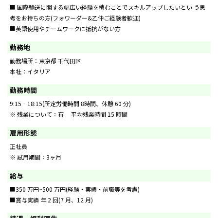
■ 国際輸送に関する幅広い経験を積むことでスキルアップしたいとい う思
考をお持ちの方(フォワーダー&乙仲ご経験者歓迎)
■英語使用やチームワークに抵抗がない方
勤務地
勤務場所：東京都 千代田区
本社：イタリア
勤務時間
9:15‐18:15(所定労働時間 8時間、休憩 60 分)
※ 残業について：有 平均残業時間 15 時間
雇用形態
正社員
※ 試用期間：3ヶ月
給与
■350 万円~500 万円(経験・実績・前職等を考慮)
■賞与実績 年 2 回(7 月、12 月)