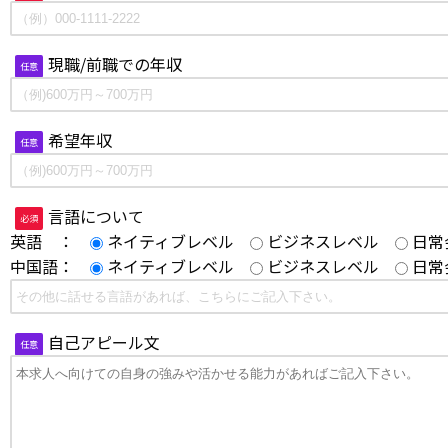
現職/前職での年収
任意
希望年収
任意
言語について
必須
英語 ：
ネイティブレベル
ビジネスレベル
日常
中国語：
ネイティブレベル
ビジネスレベル
日常
自己アピール文
任意