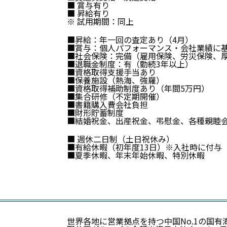
■ 賞与有り
■ 昇給有り
※ 試用期間：同上
■昇給：年一回の査定あり（4月）
■賞与：個人パフォーマンス・会社業績に
■社会保険：完備（雇用保険、労災保険、
■退職金制度：有（勤続3年以上）
■資格取得支援手当あり
■保養施設（熱海、強羅）
■資格取得補助制度あり（年間5万円）
■集合研修（不定期開催）
■書籍購入費会社負担
■財形貯蓄制度
■結婚祝金、出産祝金、弔慰金、各種親睦
■ 週休二日制（土日祝休み）
■有給休暇（初年度13日）※入社時に付与
■夏季休暇、年末年始休暇、特別休暇
世界各地に営業拠点を持つ中国No.1の国