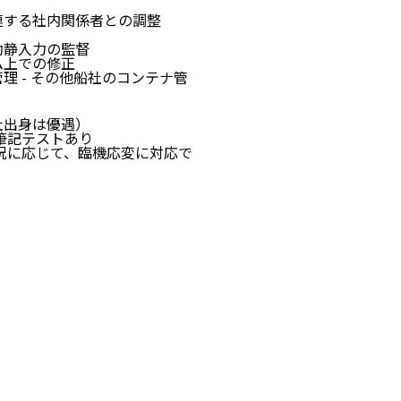
連する社内関係者との調整
動静入力の監督
ム上での修正
管理 - その他船社のコンテナ管
社出身は優遇）
内で筆記テストあり
況に応じて、臨機応変に対応で