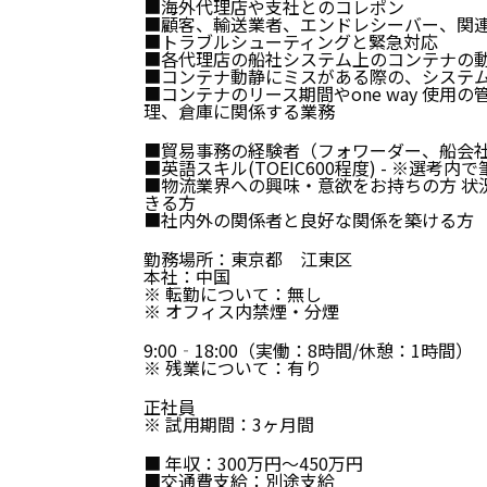
■海外代理店や支社とのコレポン
■顧客、輸送業者、エンドレシーバー、関
■トラブルシューティングと緊急対応
■各代理店の船社システム上のコンテナの
■コンテナ動静にミスがある際の、システ
■コンテナのリース期間やone way 使用の
理、倉庫に関係する業務
■貿易事務の経験者（フォワーダー、船会
■英語スキル(TOEIC600程度) - ※選考
■物流業界への興味・意欲をお持ちの方 状
きる方
■社内外の関係者と良好な関係を築ける方
勤務場所：東京都 江東区
本社：中国
※ 転勤について：無し
※ オフィス内禁煙・分煙
9:00‐18:00（実働：8時間/休憩：1時間）
※ 残業について：有り
正社員
※ 試用期間：3ヶ月間
■ 年収：300万円～450万円
■交通費支給：別途支給