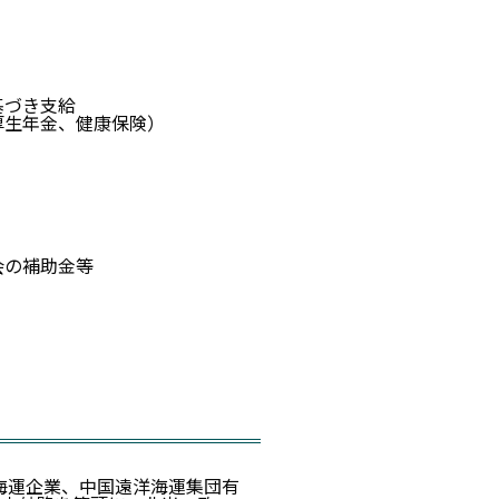
基づき支給
厚生年金、健康保険）
会の補助金等
有海運企業、中国遠洋海運集団有