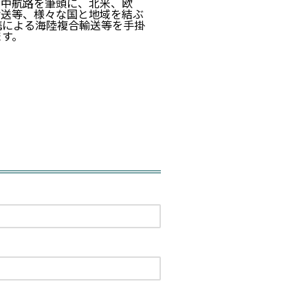
日中航路を筆頭に、北米、欧
輸送等、様々な国と地域を結ぶ
携による海陸複合輸送等を手掛
ます。