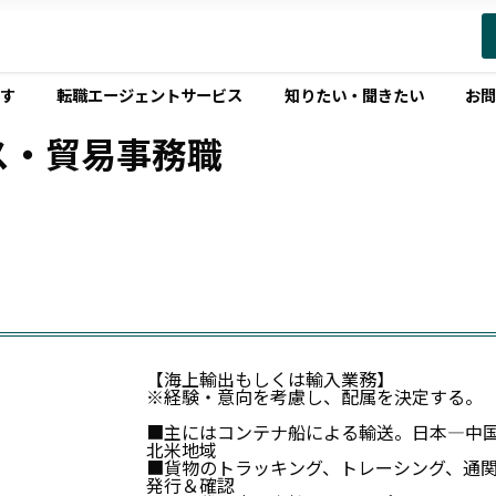
す
転職エージェントサービス
知りたい・聞きたい
お
ス・貿易事務職
【海上輸出もしくは輸入業務】
※経験・意向を考慮し、配属を決定する。
■主にはコンテナ船による輸送。日本―中
北米地域
■貨物のトラッキング、トレーシング、通
発行＆確認