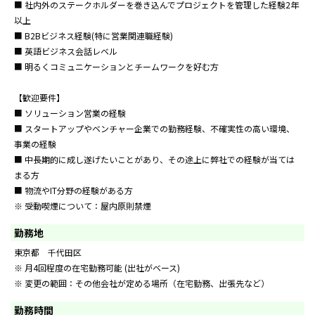
■ 社内外のステークホルダーを巻き込んでプロジェクトを管理した経験2年
以上
■ B2Bビジネス経験(特に営業関連職経験)
■ 英語ビジネス会話レベル
■ 明るくコミュニケーションとチームワークを好む方
【歓迎要件】
■ ソリューション営業の経験
■ スタートアップやベンチャー企業での勤務経験、不確実性の高い環境、
事業の経験
■ 中長期的に成し遂げたいことがあり、その途上に弊社での経験が当ては
まる方
■ 物流やIT分野の経験がある方
※ 受動喫煙について：屋内原則禁煙
勤務地
東京都 千代田区
※ 月4回程度の在宅勤務可能 (出社がベース)
※ 変更の範囲：その他会社が定める場所（在宅勤務、出張先など）
勤務時間