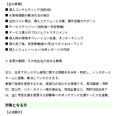
【主な業務】
■ 導入コンサルティング(契約前)
■ お客様課題の解決方法の検討
■ 社内コスト算出、導入スケジュール立案、要件定義のサポート
■ サービスデリバリー(契約後～安定稼働)
■ サービス導入のプロジェクトマネジメント
■ 導入時の現場オペレーション支援、オンボーディング
■ 導入完了後、安定稼働(数か月)までのフォローアップ
■ 導入シミュレーション/分析レポートの作成
※ 変更の範囲：その他会社が定める業務
また、日本でのシステム運用に関する問題点を分析・特定し、シンガポール
チームに提案、解決していただきます。
業務で英語を使用するため、英語力の活かせる環境です。 既存顧客：市町
村、官公庁、バス・タクシー等交通会社、物流企業など。市町村自治体で
は、主に市営交通を管理する部署等へのオンデマンド交通サービスを提案。
対象となる方
【必須要件】