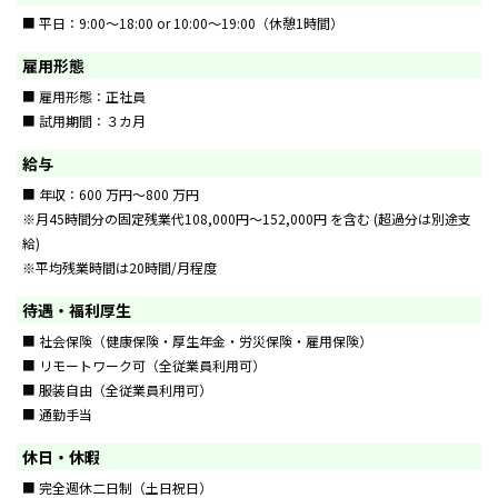
■ 平日：9:00～18:00 or 10:00～19:00（休憩1時間）
雇用形態
■ 雇用形態：正社員
■ 試用期間：３カ月
給与
■ 年収：600 万円～800 万円
※月45時間分の固定残業代108,000円～152,000円 を含む (超過分は別途支
給)
※平均残業時間は20時間/月程度
待遇・福利厚生
■ 社会保険（健康保険・厚生年金・労災保険・雇用保険）
■ リモートワーク可（全従業員利用可）
■ 服装自由（全従業員利用可）
■ 通勤手当
休日・休暇
■ 完全週休二日制（土日祝日）