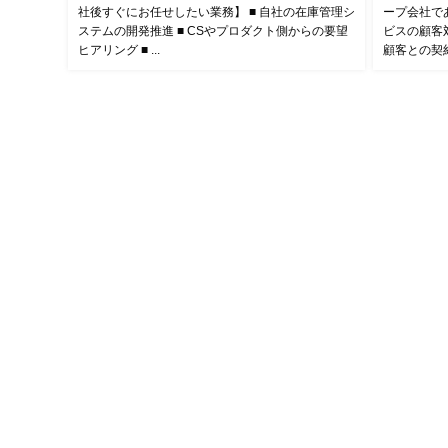
社後すぐにお任せしたい業務】 ■ 自社の在庫管理シ
ープ会社で
ステムの開発推進 ■ CSやプロダクト側からの要望
ビスの顧客対
ヒアリング ■ ...
顧客との契約