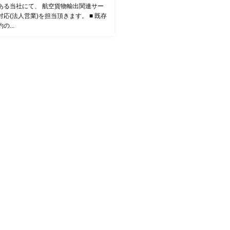
ある当社にて、 航空貨物輸出関連サー
応(法⼈営業)を担当頂きます。 ■ 既存
の...