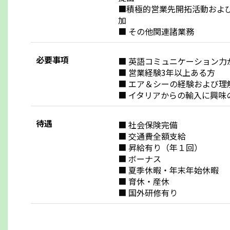
■積極的営業先開拓活動およ
加
■ その他関連諸業務
必要事項
■ 英語コミュニケーション力
■ 営業経験3年以上ある方
■ エア＆シーの経験および理
■ イタリアからの輸入に興味
待遇
■ 社会保険完備
■ 交通費全額支給
■ 昇給有り（年１回）
■ ボーナス
■ 夏季休暇・年末年始休暇
■ 育休・産休
■ 国外研修有り