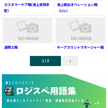
カスタマーケア職(海上貨物手
海上輸出オペレーション職
配）
（LCL）
通関士職
キーアカウントマネージャー職
1 / 2