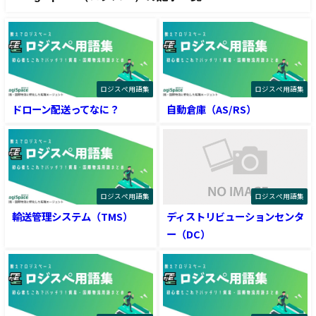
ロジスぺ用語集
ロジスぺ用語集
ドローン配送ってなに？
自動倉庫（AS/RS）
ロジスぺ用語集
ロジスぺ用語集
輸送管理システム（TMS）
ディストリビューションセンタ
ー（DC）