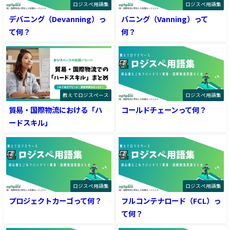
ロジスぺ用語集
ロジスぺ用語集
デバニング（Devanning）っ
バニング（Vanning）って
て何？
何？
教えてロジスペース
ロジスぺ用語集
貿易・国際物流における「ハ
コールドチェーンって何？
ードスキル」
ロジスぺ用語集
ロジスぺ用語集
プロジェクトカーゴって何？
フルコンテナロード（FCL）っ
て何？