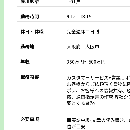
雇用形態
正社員
勤務時間
9:15 - 18:15
休日・休暇
完全週休二日制
勤務地
大阪府 大阪市
年収
350万円～500万円
職務内容
カスタマーサービス+営業サ
お客様からご依頼頂く貨物に際
ポン、お客様への情報共有、船のス
成、通関指示書の作成 弊社シ
要とする業務
必要事項
■英語中級(文章の読み書き、電話対
位が目安