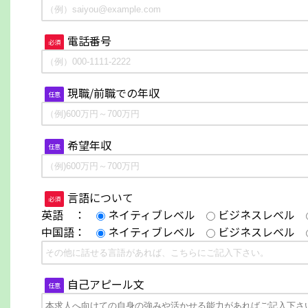
電話番号
必須
現職/前職での年収
任意
希望年収
任意
言語について
必須
英語 ：
ネイティブレベル
ビジネスレベル
中国語：
ネイティブレベル
ビジネスレベル
自己アピール文
任意