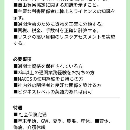
■自由貿易協定に関する知識を示すこと。
■主要な利害関係者に輸出入ライセンスの知識を
示す。
■通関活動のために貨物を正確に分類する。
■関税、税金、手数料を正確に計算する。
■リスクの高い貨物のリスクアセスメントを実施
する。
必要事項
■通関士資格を保有されている方
■2年以上の通関業務経験をお持ちの方
■NACCSの使用経験をお持ちの方
■社内外の関係者と良好な関係を築ける方
■ビジネスレベルの英語力あれば尚可
待遇
■ 社会保険完備
■年末年始、GW、夏季、慶弔、産休、■育休、
傷病、介護休暇